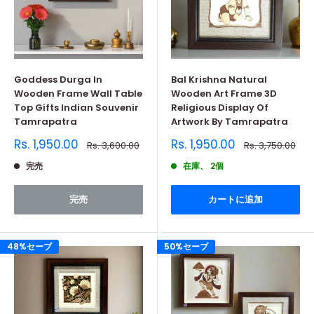
Goddess Durga In
Bal Krishna Natural
Wooden Frame Wall Table
Wooden Art Frame 3D
Top Gifts Indian Souvenir
Religious Display Of
Tamrapatra
Artwork By Tamrapatra
販
販
Rs. 1,950.00
Rs. 1,950.00
通
通
Rs. 3,600.00
Rs. 3,750.00
売
常
売
常
価
価
価
価
完売
在庫、 2個
格
格
格
格
完売
カートに追加
48%セーブ
50%セーブ