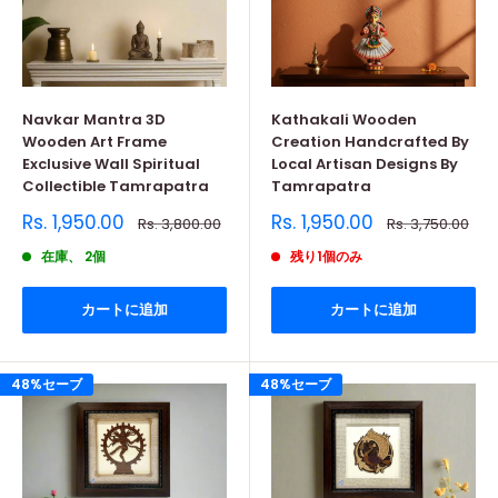
Navkar Mantra 3D
Kathakali Wooden
Wooden Art Frame
Creation Handcrafted By
Exclusive Wall Spiritual
Local Artisan Designs By
Collectible Tamrapatra
Tamrapatra
販
販
Rs. 1,950.00
Rs. 1,950.00
通
通
Rs. 3,800.00
Rs. 3,750.00
売
常
売
常
価
価
価
価
在庫、 2個
残り1個のみ
格
格
格
格
カートに追加
カートに追加
48%セーブ
48%セーブ