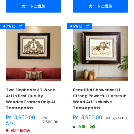
カートに追加
カートに追加
47%セーブ
45%セーブ
Two Elephants 3D Wood
Beautiful Showcase Of
Art In Best Quality
Strong Powerful Horses In
Wooden Frames Only At
Wood Art Exclusive
Tamrapatra
Tamrapatra
販
販
Rs. 3,950.00
Rs. 3,950.00
通
通
Rs.
Rs. 7,210.00
売
常
売
常
から
7,500.00
価
価
価
価
在庫、 2個
格
格
残り1個のみ
格
格