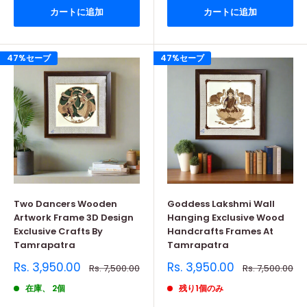
カートに追加
カートに追加
47%セーブ
47%セーブ
Two Dancers Wooden
Goddess Lakshmi Wall
Artwork Frame 3D Design
Hanging Exclusive Wood
Exclusive Crafts By
Handcrafts Frames At
Tamrapatra
Tamrapatra
販
販
Rs. 3,950.00
Rs. 3,950.00
通
通
Rs. 7,500.00
Rs. 7,500.00
売
常
売
常
価
価
価
価
在庫、 2個
残り1個のみ
格
格
格
格