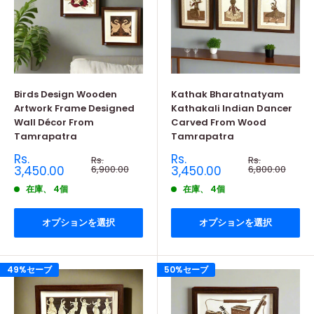
Birds Design Wooden
Kathak Bharatnatyam
Artwork Frame Designed
Kathakali Indian Dancer
Wall Décor From
Carved From Wood
Tamrapatra
Tamrapatra
販
販
Rs.
Rs.
通
通
Rs.
Rs.
売
常
売
常
3,450.00
6,900.00
3,450.00
6,800.00
価
価
価
価
格
格
在庫、 4個
在庫、 4個
格
格
オプションを選択
オプションを選択
49%セーブ
50%セーブ