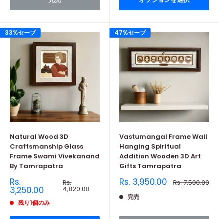
33%セーブ
47%セーブ
Natural Wood 3D
Vastumangal Frame Wall
Craftsmanship Glass
Hanging Spiritual
Frame Swami Vivekanand
Addition Wooden 3D Art
By Tamrapatra
Gifts Tamrapatra
販
販
Rs.
Rs. 3,950.00
通
通
Rs.
Rs. 7,500.00
売
常
売
常
3,250.00
4,820.00
価
価
価
価
完売
格
格
残り1個のみ
格
格