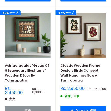
50%セーブ
47%セーブ
Ashtadiggajas "Group Of
Classic Wooden Frame
8 Legendary Elephants"
Depicts Birds Concept
Wooden Décor By
Wall Hangings Now At
Tamrapatra
Tamrapatra
販
販
Rs.
Rs. 3,950.00
通
通
Rs.
Rs. 7,500.00
売
常
売
常
3,450.00
6,900.00
価
価
価
価
在庫、 3個
格
格
完売
格
格
完売
オプションを選択