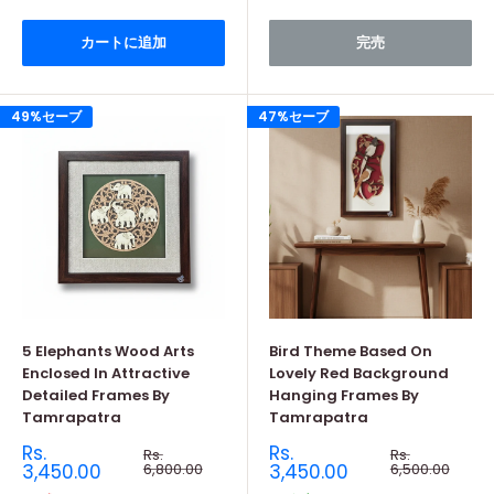
格
格
カートに追加
完売
49%セーブ
47%セーブ
5 Elephants Wood Arts
Bird Theme Based On
Enclosed In Attractive
Lovely Red Background
Detailed Frames By
Hanging Frames By
Tamrapatra
Tamrapatra
販
販
Rs.
Rs.
通
通
Rs.
Rs.
売
常
売
常
3,450.00
6,800.00
3,450.00
6,500.00
価
価
価
価