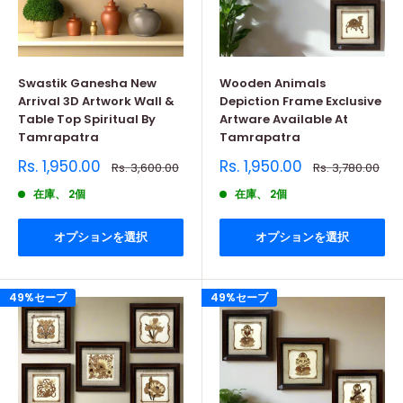
Swastik Ganesha New
Wooden Animals
Arrival 3D Artwork Wall &
Depiction Frame Exclusive
Table Top Spiritual By
Artware Available At
Tamrapatra
Tamrapatra
販
販
Rs. 1,950.00
Rs. 1,950.00
通
通
Rs. 3,600.00
Rs. 3,780.00
売
常
売
常
価
価
価
価
在庫、 2個
在庫、 2個
格
格
格
格
オプションを選択
オプションを選択
49%セーブ
49%セーブ