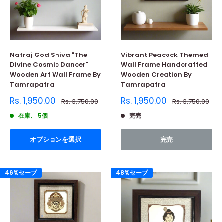
Natraj God Shiva "The
Vibrant Peacock Themed
Divine Cosmic Dancer"
Wall Frame Handcrafted
Wooden Art Wall Frame By
Wooden Creation By
Tamrapatra
Tamrapatra
販
販
Rs. 1,950.00
Rs. 1,950.00
通
通
Rs. 3,750.00
Rs. 3,750.00
売
常
売
常
価
価
価
価
在庫、 5個
完売
格
格
格
格
オプションを選択
完売
46%セーブ
48%セーブ