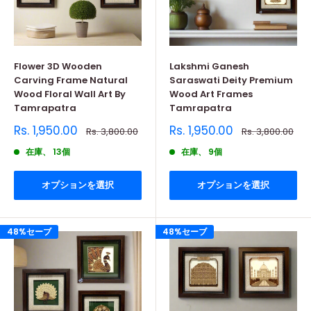
Flower 3D Wooden
Lakshmi Ganesh
Carving Frame Natural
Saraswati Deity Premium
Wood Floral Wall Art By
Wood Art Frames
Tamrapatra
Tamrapatra
販
販
Rs. 1,950.00
Rs. 1,950.00
通
通
Rs. 3,800.00
Rs. 3,800.00
売
常
売
常
価
価
価
価
在庫、 13個
在庫、 9個
格
格
格
格
オプションを選択
オプションを選択
48%セーブ
48%セーブ