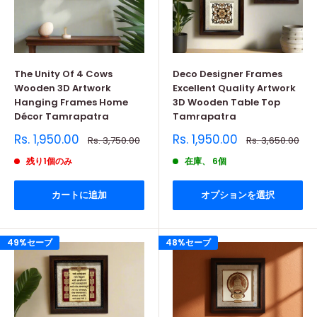
The Unity Of 4 Cows
Deco Designer Frames
Wooden 3D Artwork
Excellent Quality Artwork
Hanging Frames Home
3D Wooden Table Top
Décor Tamrapatra
Tamrapatra
販
販
Rs. 1,950.00
Rs. 1,950.00
通
通
Rs. 3,750.00
Rs. 3,650.00
売
常
売
常
価
価
価
価
残り1個のみ
在庫、 6個
格
格
格
格
カートに追加
オプションを選択
49%セーブ
48%セーブ