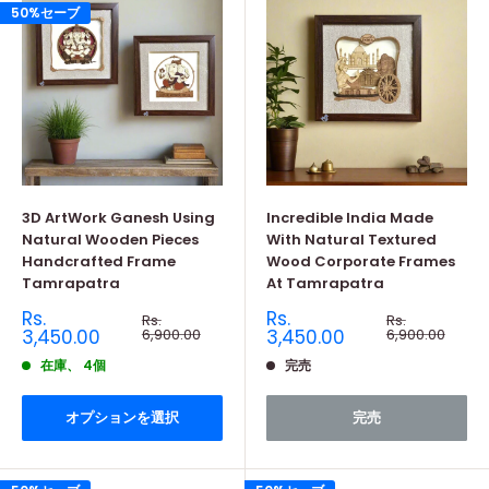
50%セーブ
3D ArtWork Ganesh Using
Incredible India Made
Natural Wooden Pieces
With Natural Textured
Handcrafted Frame
Wood Corporate Frames
Tamrapatra
At Tamrapatra
販
販
Rs.
Rs.
通
通
Rs.
Rs.
売
常
売
常
3,450.00
6,900.00
3,450.00
6,900.00
価
価
価
価
格
格
在庫、 4個
完売
格
格
オプションを選択
完売