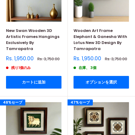
New Swan Wooden 3D
Wooden Art Frame
Artistic Frames Hangings
Elephant & Ganesha With
Exclusively By
Lotus New 3D Design By
Tamrapatra
Tamrapatra
販
販
Rs. 1,950.00
Rs. 1,950.00
通
通
Rs. 3,750.00
Rs. 3,750.00
売
常
売
常
価
価
価
価
残り1個のみ
在庫、 3個
格
格
格
格
カートに追加
オプションを選択
48%セーブ
47%セーブ