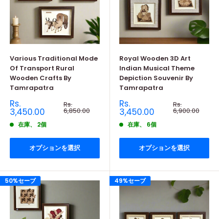
Various Traditional Mode
Royal Wooden 3D Art
Of Transport Rural
Indian Musical Theme
Wooden Crafts By
Depiction Souvenir By
Tamrapatra
Tamrapatra
販
販
Rs.
Rs.
通
通
Rs.
Rs.
売
常
売
常
3,450.00
6,850.00
3,450.00
6,900.00
価
価
価
価
格
格
在庫、 2個
在庫、 6個
格
格
オプションを選択
オプションを選択
50%セーブ
49%セーブ