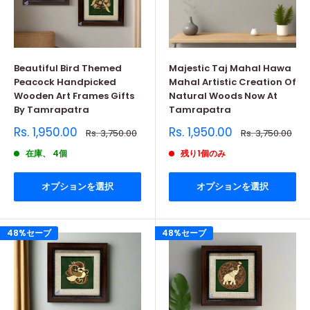
Beautiful Bird Themed
Majestic Taj Mahal Hawa
Peacock Handpicked
Mahal Artistic Creation Of
Wooden Art Frames Gifts
Natural Woods Now At
By Tamrapatra
Tamrapatra
販
販
Rs. 1,950.00
Rs. 1,950.00
通
通
Rs. 3,750.00
Rs. 3,750.00
売
常
売
常
価
価
価
価
在庫、 4個
残り1個のみ
格
格
格
格
オプションを選択
オプションを選択
48%セーブ
48%セーブ