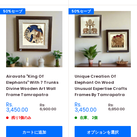
50%セーブ
50%セーブ
Airavata "King Of
Unique Creation Of
Elephants" With 7 Trunks
Elephant On Wood
Divine Wooden Art Wall
Unusual Expertise Crafts
Frame Tamrapatra
Frames By Tamrapatra
販
販
Rs.
Rs.
通
通
Rs.
Rs.
売
常
売
常
3,450.00
6,900.00
3,450.00
6,850.00
価
価
価
価
格
格
残り1個のみ
在庫、 2個
格
格
カートに追加
オプションを選択