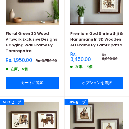
Floral Green 3D Wood
Premium God Shrinathji &
Artwork Exclusive Designs
Hanumanji In 3D Wooden
Hanging Wall Frame By
Art Frame By Tamrapatra
Tamrapatra
販
Rs.
通
Rs.
売
常
3,450.00
6,900.00
販
Rs. 1,950.00
通
Rs. 3,750.00
価
価
売
常
格
在庫、 4個
価
格
価
在庫、 5個
格
格
カートに追加
オプションを選択
50%セーブ
50%セーブ