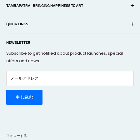
TAMRAPATRA - BRINGING HAPPINESS TO ART
A one-stop shop for Home Décor, Festival Items, Souvenir,
Gifts, Corporate and many more...
QUICK LINKS
Our mission is to offer you the best and exclusive
Search
decorative objects, but without going over budget.
NEWSLETTER
About Us
Terms Of Service
Subscribe to get notified about product launches, special
offers and news.
FAQs
Contact Us
メールアドレス
Refund policy
Order Tracking
Rewards Program
申し込む
フォローする