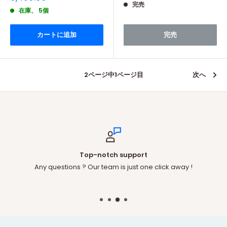
価
価
価
価
完売
格
格
在庫、 5個
格
格
カートに追加
完売
2ページ中1ページ目
次へ
Secure payments
Your payment information is processed securely.