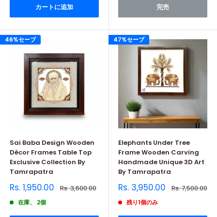
カートに追加
完売
46%セーブ
47%セーブ
Sai Baba Design Wooden
Elephants Under Tree
Décor Frames Table Top
Frame Wooden Carving
Exclusive Collection By
Handmade Unique 3D Art
Tamrapatra
By Tamrapatra
販
販
Rs. 1,950.00
Rs. 3,950.00
通
通
Rs. 3,600.00
Rs. 7,500.00
売
常
売
常
価
価
価
価
在庫、 2個
残り1個のみ
格
格
格
格