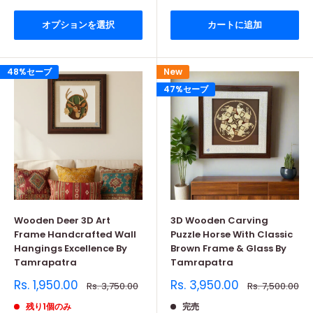
オプションを選択
カートに追加
48%セーブ
New
47%セーブ
Wooden Deer 3D Art
3D Wooden Carving
Frame Handcrafted Wall
Puzzle Horse With Classic
Hangings Excellence By
Brown Frame & Glass By
Tamrapatra
Tamrapatra
販
販
Rs. 1,950.00
Rs. 3,950.00
通
通
Rs. 3,750.00
Rs. 7,500.00
売
常
売
常
価
価
価
価
残り1個のみ
完売
格
格