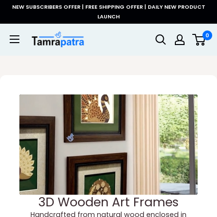
コ
NEW SUBSCRIBERS OFFER | FREE SHIPPING OFFER | DAILY NEW PRODUCT
ン
LAUNCH
テ
Tamrapatra
0
ン
ツ
に
ス
キ
ッ
プ
す
る
3D Wooden Art Frames
Handcrafted from natural wood enclosed in