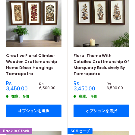
Creative Floral Climber
Floral Theme With
Wooden Craftsmanship
Detailed Craftmanship Of
Home Décor Hangings
Marquetry Exclusively By
Tamrapatra
Tamrapatra
販
販
Rs.
Rs.
通
通
Rs.
Rs.
売
常
売
常
3,450.00
6,500.00
3,450.00
6,500.00
価
価
価
価
格
格
在庫、 5個
在庫、 4個
格
格
オプションを選択
オプションを選択
Back In Stock
50%セーブ