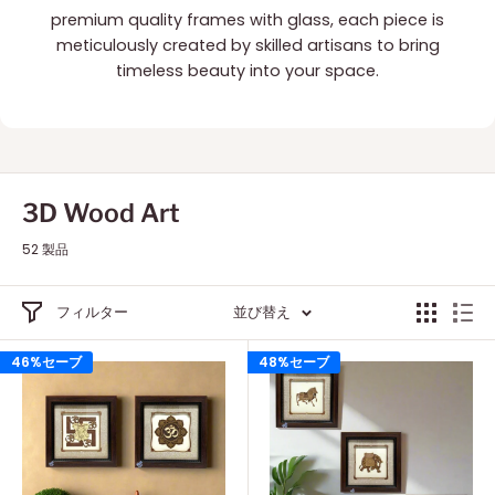
premium quality frames with glass, each piece is
meticulously created by skilled artisans to bring
timeless beauty into your space.
3D Wood Art
52 製品
フィルター
並び替え
46%セーブ
48%セーブ