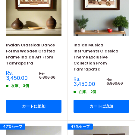
Indian Classical Dance
Indian Musical
Forms Wooden Crafted
Instruments Classical
Frame Indian Art From
Theme Exclusive
Tamrapatra
Collection From
Tamrapatra
販
Rs.
通
Rs.
売
常
3,450.00
6,800.00
販
Rs.
通
Rs.
価
価
売
常
3,450.00
6,900.00
格
在庫、 3個
価
格
価
格
在庫、 2個
格
カートに追加
カートに追加
47%セーブ
47%セーブ