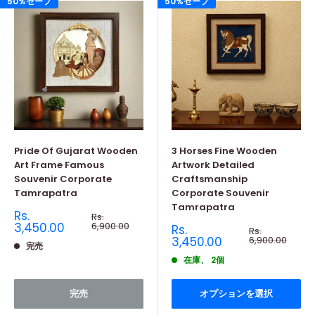
50%セーブ
50%セーブ
Pride Of Gujarat Wooden
3 Horses Fine Wooden
Art Frame Famous
Artwork Detailed
Souvenir Corporate
Craftsmanship
Tamrapatra
Corporate Souvenir
Tamrapatra
販
Rs.
通
Rs.
売
常
3,450.00
6,900.00
販
Rs.
通
Rs.
価
価
売
常
3,450.00
6,900.00
格
完売
価
格
価
格
在庫、 2個
格
完売
オプションを選択