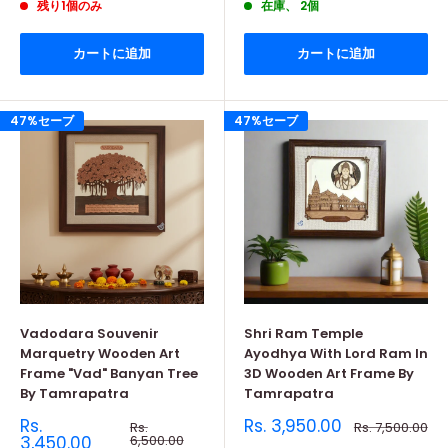
格
格
残り1個のみ
在庫、 2個
格
格
カートに追加
カートに追加
47%セーブ
47%セーブ
Vadodara Souvenir
Shri Ram Temple
Marquetry Wooden Art
Ayodhya With Lord Ram In
Frame "Vad" Banyan Tree
3D Wooden Art Frame By
By Tamrapatra
Tamrapatra
販
販
Rs.
Rs. 3,950.00
通
通
Rs.
Rs. 7,500.00
売
常
売
常
3,450.00
6,500.00